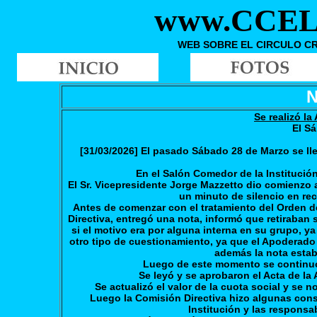
www.CCEL
WEB SOBRE EL CIRCULO C
N
Se realizó l
El S
[31/03/2026] El pasado Sábado 28 de Marzo se lle
En el Salón Comedor de la Institució
El Sr. Vicepresidente Jorge Mazzetto dio comienzo 
un minuto de silencio en re
Antes de comenzar con el tratamiento del Orden del
Directiva, entregó una nota, informó que retiraban 
si el motivo era por alguna interna en su grupo, ya
otro tipo de cuestionamiento, ya que el Apoderado n
además la nota estaba
Luego de este momento se continuó 
Se leyó y se aprobaron el Acta de la
Se actualizó el valor de la cuota social y se n
Luego la Comisión Directiva hizo algunas cons
Institución y las responsa