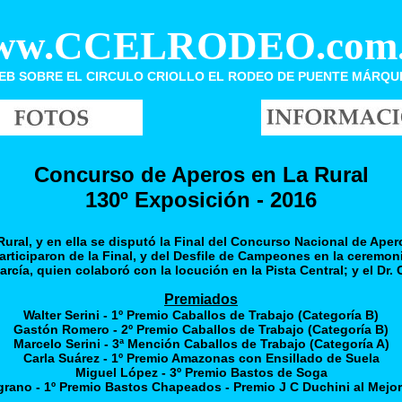
ww.CCELRODEO.com.
EB SOBRE EL CIRCULO CRIOLLO EL RODEO DE PUENTE MÁRQU
Concurso de Aperos en La Rural
130º Exposición - 2016
ural, y en ella se disputó la Final del Concurso Nacional de Apero
articiparon de la Final, y del Desfile de Campeones en la ceremon
rcía, quien colaboró con la locución en la Pista Central; y el Dr.
Premiados
Walter Serini - 1º Premio Caballos de Trabajo (Categoría B)
Gastón Romero - 2º Premio Caballos de Trabajo (Categoría B)
Marcelo Serini - 3ª Mención Caballos de Trabajo (Categoría A)
Carla Suárez - 1º Premio Amazonas con Ensillado de Suela
Miguel López - 3º Premio Bastos de Soga
grano - 1º Premio Bastos Chapeados - Premio J C Duchini al Mej